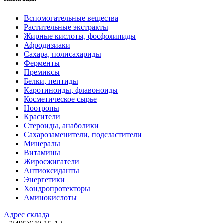
Вспомогательные вещества
Растительные экстракты
Жирные кислоты, фосфолипиды
Афродизиаки
Сахара, полисахариды
Ферменты
Премиксы
Белки, пептиды
Каротиноиды, флавоноиды
Косметическое сырье
Ноотропы
Красители
Стероиды, анаболики
Сахарозаменители, подсластители
Минералы
Витамины
Жиросжигатели
Антиоксиданты
Энергетики
Хондропротекторы
Аминокислоты
Адрес склада