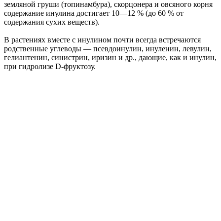
земляной груши (топинамбура), скорцонера и овсяного корня
содержание инулина достигает 10—12 % (до 60 % от
содержания сухих веществ).
В растениях вместе с инулином почти всегда встречаются
родственные углеводы — псевдоинулин, инуленин, левулин,
гелиантенин, синистрин, иризин и др., дающие, как и инулин,
при гидролизе D-фруктозу.