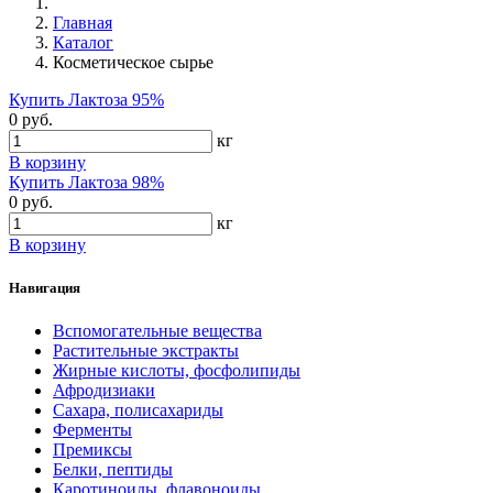
Главная
Каталог
Косметическое сырье
Купить Лактоза 95%
0 руб.
кг
В корзину
Купить Лактоза 98%
0 руб.
кг
В корзину
Навигация
Вспомогательные вещества
Растительные экстракты
Жирные кислоты, фосфолипиды
Афродизиаки
Сахара, полисахариды
Ферменты
Премиксы
Белки, пептиды
Каротиноиды, флавоноиды