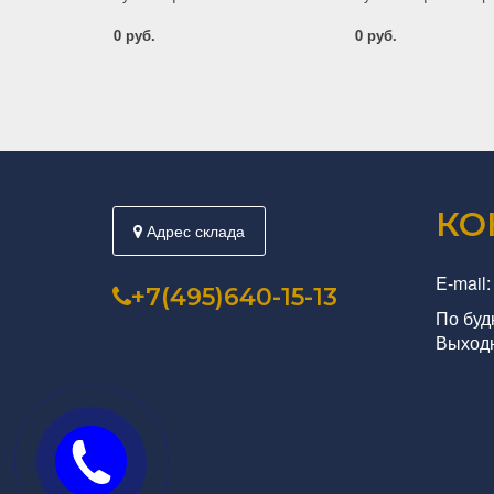
0 руб.
0 руб.
КО
Адрес склада
E-mail:
+7(495)640-15-13
По будн
Выходн