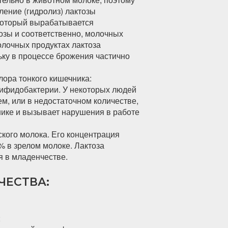
ение (гидролиз) лактозы
 который вырабатывается
озы и соответственно, молочных
олочных продуктах лактоза
ьку в процессе брожения частично
ора тонкого кишечника:
бифидобактерии. У некоторых людей
м, или в недостаточном количестве,
чнике и вызывает нарушения в работе
кого молока. Его концентрация
 % в зрелом молоке. Лактоза
я в младенчестве.
ЧЕСТВА:
;