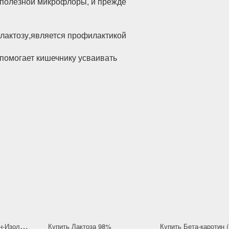
 полезной микрофлоры, и прежде
лактозу,является профилактикой
 помогает кишечнику усваивать
К
упить БЦAA Лейцин-Изолейцин-Валин
Купить Лактоза 98%