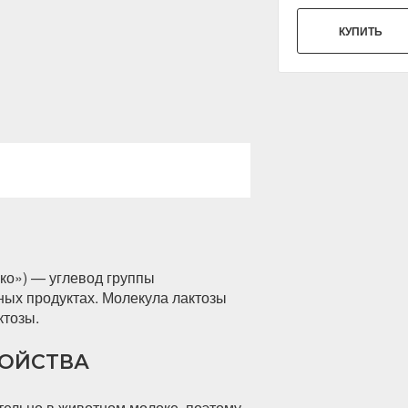
КУПИТЬ
око») — углевод группы
ных продуктах. Молекула лактозы
ктозы.
ОЙСТВА
тельно в животном молоке, поэтому