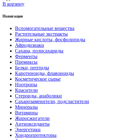
В корзину
Навигация
Вспомогательные вещества
Растительные экстракты
Жирные кислоты, фосфолипиды
Афродизиаки
Сахара, полисахариды
Ферменты
Премиксы
Белки, пептиды
Каротиноиды, флавоноиды
Косметическое сырье
Ноотропы
Красители
Стероиды, анаболики
Сахарозаменители, подсластители
Минералы
Витамины
Жиросжигатели
Антиоксиданты
Энергетики
Хондропротекторы